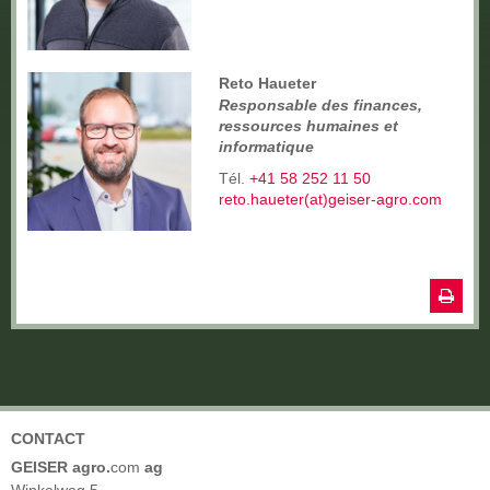
Reto Haueter
Responsable des finances,
ressources humaines et
informatique
Tél.
+41 58 252 11 50
reto.haueter(at)geiser-agro.com
CONTACT
GEISER agro.
com
ag
Winkelweg 5