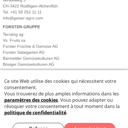
CH-3422 Rüdtligen-Alchenflüh
Tel. +41 58 252 11 11
info@geiser-agro.com
FORSTER-GRUPPE
Terralog ag
Vs. Fruits sa
Forster Früchte & Gemüse AG
Forster Salatgarten AG
Barmettler Gemüsekulturen AG
Bösiger Gemüsekulturen AG
INFORMATIONS
Plan du site
Impressum
Data privacy
Désistement
Facebook
Instagram
LinkedIn